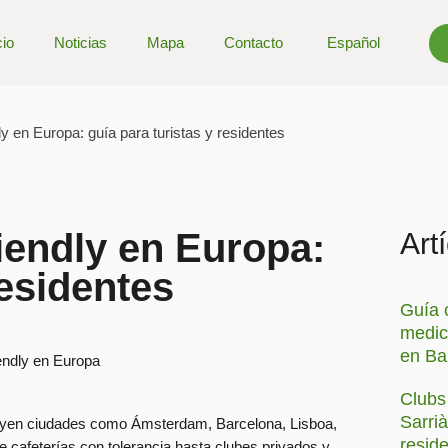
cio
Noticias
Mapa
Contacto
Español
y en Europa: guía para turistas y residentes
iendly en Europa:
Art
residentes
Guía 
medici
en Ba
Clubs 
Sarrià
uyen ciudades como Ámsterdam, Barcelona, Lisboa,
resid
 cafeterías con tolerancia hasta clubes privados y