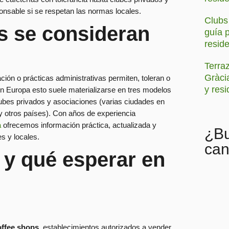
sable si se respetan las normas locales.
Clubs
s se consideran
guía p
resid
Terra
Gràcia
ción o prácticas administrativas permiten, toleran o
y res
n Europa esto suele materializarse en tres modelos
clubes privados y asociaciones (varias ciudades en
y otros países). Con años de experiencia
a
ofrecemos información práctica, actualizada y
¿Bu
s y locales.
can
 y qué esperar en
offee shops
, establecimientos autorizados a vender