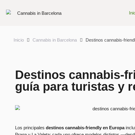
Ini
Inicio
Cannabis in Barcelona
Destinos cannabis-friendl
Destinos cannabis-fr
guía para turistas y 
Los principales
destinos cannabis-friendly en Europa
incl
Praga y La Valeta; cada uno ofrece modelos distintos —desde