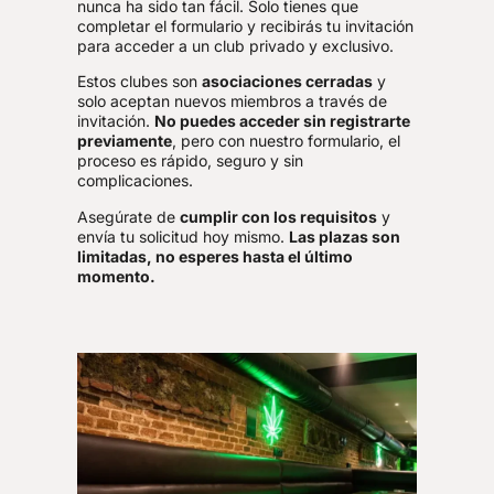
nunca ha sido tan fácil. Solo tienes que
Ciutat Vella
completar el formulario y recibirás tu invitación
para acceder a un club privado y exclusivo.
Asociacion La Milla Verde / The Green Mile
Estos clubes son
asociaciones cerradas
y
solo aceptan nuevos miembros a través de
Carrer de Calaf, 50, Sarrià-Sant Gervasi, 8021, Barcelona
invitación.
No puedes acceder sin registrarte
Sarrià-Sant Gervasi
previamente
, pero con nuestro formulario, el
proceso es rápido, seguro y sin
complicaciones.
Asociacion Planet
Carrer Mare de Déu dels Desemparats, 128, None, 8904, L'Hospitalet de Llobregat
Asegúrate de
cumplir con los requisitos
y
envía tu solicitud hoy mismo.
Las plazas son
limitadas, no esperes hasta el último
Associació Cannabica FreeTime
momento.
Carrer de Sant Alexandre, 29, Municipality of Horta-Guinardó, 8031, Barcelona
Auc Weedoom Cannabis Club
Carrer Numància, 2, Sants-Montjuïc, 8029, Barcelona
Sants-Montjuïc
Backwoods Weed Club Barcelona
Carrer d'Entença, 146, Sants-Montjuïc, 8029, Barcelona