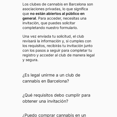
Los clubes de cannabis en Barcelona son
Barcelona Weed Vice
asociaciones privadas, lo que significa
Carrer de Tordera, 40, Gràcia, 8012, Barcelona
que
no están abiertos al público en
Gràcia
general
. Para acceder, necesitas una
invitación, que puedes solicitar
completando nuestro formulario.
Bcn Kush Weed Club
Carrer de Galileu, 124, Sants-Montjuïc, 8028, Barcelona
Una vez enviada tu solicitud, el club
revisará la información y, si cumples con
Sants-Montjuïc
los requisitos, recibirás tu invitación junto
con los pasos a seguir para completar tu
registro y acceder al club de manera legal
Beach Weed Club Barcelona
y segura.
Carrer del Mar, 45, Ciutat Vella, 8003, Barcelona
Ciutat Vella
¿Es legal unirme a un club de
cannabis en Barcelona?
Belveda
Carrer de la Renaixença, 14-18, Municipality of Horta-Guinardó, 8041, Barcelona
¿Qué requisitos debo cumplir para
obtener una invitación?
Big Bud Weed Club Barcelona
Carrer de Nàpols, 187 Bis, Eixample, 8013, Barcelona
¿Puedo comprar cannabis en un
Eixample