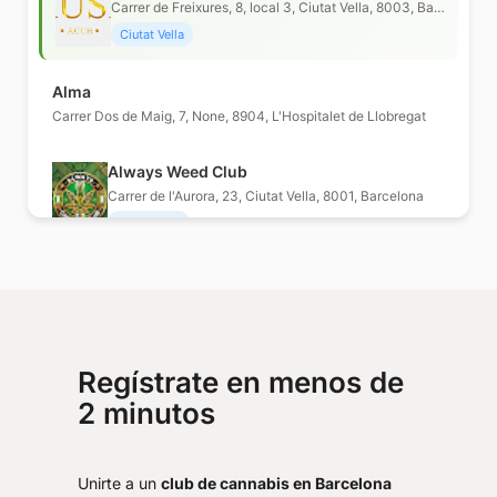
Carrer de Freixures, 8, local 3, Ciutat Vella, 8003, Barcelona
Ciutat Vella
Alma
Carrer Dos de Maig, 7, None, 8904, L'Hospitalet de Llobregat
Always Weed Club
Carrer de l'Aurora, 23, Ciutat Vella, 8001, Barcelona
Ciutat Vella
Asociacion Cannabica Betty Boop Bcn
Av. Diagonal, 515, Les Corts, 8029, Barcelona
Asociación Cannábica Flores y Hojas
Regístrate en menos de
Rambla de Prim, 166, local 7, Sant Martí, 8020, Barcelona
2 minutos
Sant Martí
Asociación Green Planet Cannabis Club Barcelona
Unirte a un
club de cannabis en Barcelona
Pcta. Sant Francesc, 2, Ciutat Vella, 8002, Barcelona