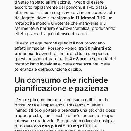
diverso rispetto all’inalazione. Invece di essere
assorbito rapidamente dai polmoni, il
THC
passa
attraverso il sistema digestivo e viene metabolizzato
dal fegato, dove si trasforma in
11-idrossi-THC
, un
metabolita molto più potente che attraversa più
facilmente la barriera emato-encefalica, producendo
effetti psicoattivi più intensi e duraturi.
Questo spiega perché gli edibili non provocano
effetti immediati. Possono volerci tra
30 minuti e 2
ore
prima di avvertire i primi effetti. In compenso,
questi possono durare tra le
4 e 8 ore
, a seconda del
metabolismo individuale, della dose assunta, della
tolleranza e dell’assunzione di cibo.
Un consumo che richiede
pianificazione e pazienza
L’errore più comune tra chi consuma edibili per la
prima volta è l’impazienza. L’assenza di effetti
immediati può portare a prendere una seconda dose
troppo presto, con il rischio di un’esperienza troppo
intensa o sgradevole. Per questo motivo si consiglia
di iniziare con
non più di 5-10 mg di THC
e