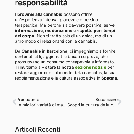
responsabilità
I
brownie alla cannabis
possono offrire
un’esperienza intensa, piacevole e persino
terapeutica. Ma perché sia davvero positiva, serve
informazione, moderazione e rispetto per i tempi
del corpo
. Non si tratta solo di un dolce, ma di un
altro modo di relazionarsi con la cannabis.
Da
Cannabis in Barcelona
, ci impegniamo a fornire
contenuti utili, aggiornati e basati su prove, che
promuovano un consumo consapevole e informato.
Ti invitiamo a visitare la nostra
sezione notizie
per
restare aggiornato sul mondo della cannabis, la sua
regolamentazione e la cultura associativa in
Spagna
.
Precedente
Successivo
Le migliori varietà di marijuana per la coltivazione idroponica nel 2025
Scopri la cultura della cannabis a Barcellona: una guida completa
Articoli Recenti