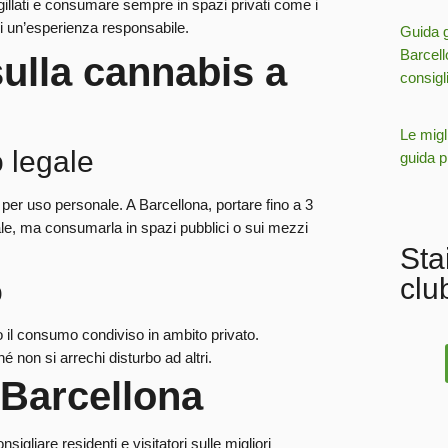
sigillati e consumare sempre in spazi privati come i
ivi un’esperienza responsabile.
Guida g
Barcell
sulla cannabis a
consigl
Le migl
 legale
guida pr
i per uso personale. A Barcellona, portare fino a 3
le, ma consumarla in spazi pubblici o sui mezzi
Sta
clu
o
ito il consumo condiviso in ambito privato.
é non si arrechi disturbo ad altri.
 Barcellona
gliare residenti e visitatori sulle migliori