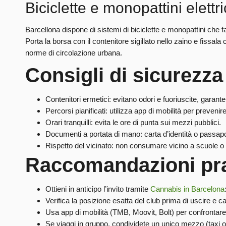
Biciclette e monopattini elettri
Barcellona dispone di sistemi di biciclette e monopattini che 
Porta la borsa con il contenitore sigillato nello zaino e fissala
norme di circolazione urbana.
Consigli di sicurezza
Contenitori ermetici: evitano odori e fuoriuscite, garant
Percorsi pianificati: utilizza app di mobilità per prevenir
Orari tranquilli: evita le ore di punta sui mezzi pubblici.
Documenti a portata di mano: carta d’identità o passapo
Rispetto del vicinato: non consumare vicino a scuole o i
Raccomandazioni pra
Ottieni in anticipo l’invito tramite
Cannabis in Barcelona
Verifica la posizione esatta del club prima di uscire e c
Usa app di mobilità (TMB, Moovit, Bolt) per confrontare
Se viaggi in gruppo, condividete un unico mezzo (taxi o ri