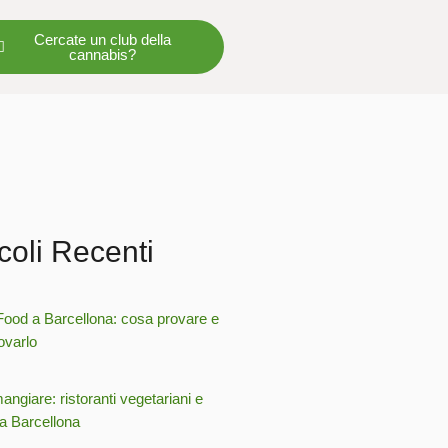
Cercate un club della
cannabis?
icoli Recenti
Food a Barcellona: cosa provare e
ovarlo
ngiare: ristoranti vegetariani e
a Barcellona