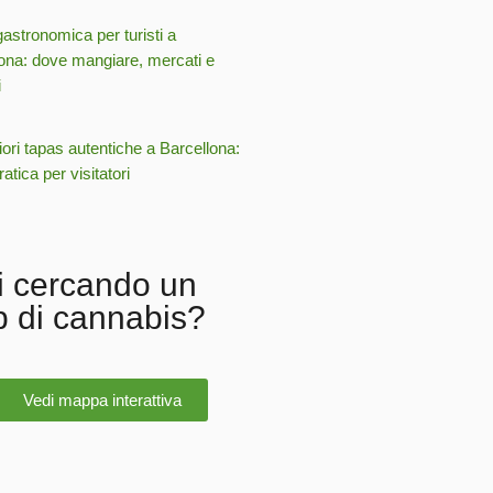
astronomica per turisti a
ona: dove mangiare, mercati e
i
iori tapas autentiche a Barcellona:
atica per visitatori
i cercando un
b di cannabis?
Vedi mappa interattiva