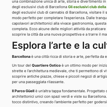
una combinazione unica di arte, storia e divertimento in 
degli esclusivi club di Barcellona
Gli esclusivi club dell
degli esclusivi club di cannabis di Barcellona, visitare il
modo perfetto per completare l’esperienza. Dalle tranquil
capolavori architettonici alla vivace gastronomia, questa 
completa. Ecco alcune delle migliori attività da praticare
scoprire la città da una nuova prospettiva e a trarre il ma
Esplora l’arte e la cu
Barcellona
è una città ricca di storia e arte, perfetta da
Un tour del
Quartiere Gotico
è un ottimo modo per inizia
strette e l’architettura medievale, che ti permettono di viv
scoprire antiche piazze, chiese e piccoli negozi di artigia
per una passeggiata rilassante.
Il Parco Güell
è un’altra tappa fondamentale. Progettato
architettonici unici con spazi verdi e viste su Barcellon
tocco distintivo, creando l’ambiente perfetto per godersi