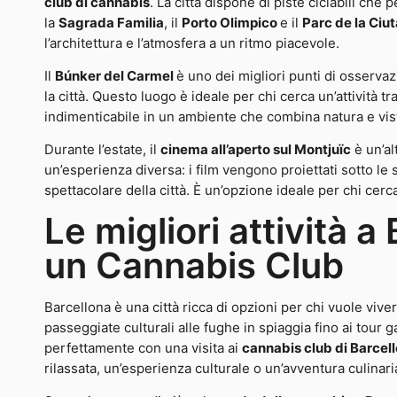
club di cannabis
. La città dispone di piste ciclabili ch
la
Sagrada Familia
, il
Porto Olimpico
e il
Parc de la Ciu
l’architettura e l’atmosfera a un ritmo piacevole.
Il
Búnker del Carmel
è uno dei migliori punti di osserva
la città. Questo luogo è ideale per chi cerca un’attività 
indimenticabile in un ambiente che combina natura e vis
Durante l’estate, il
cinema all’aperto sul Montjuïc
è un’al
un’esperienza diversa: i film vengono proiettati sotto le 
spettacolare della città. È un’opzione ideale per chi cerca
Le migliori attività 
un Cannabis Club
Barcellona è una città ricca di opzioni per chi vuole viv
passeggiate culturali alle fughe in spiaggia fino ai tour ga
perfettamente con una visita ai
cannabis club di Barcel
rilassata, un’esperienza culturale o un’avventura culinari