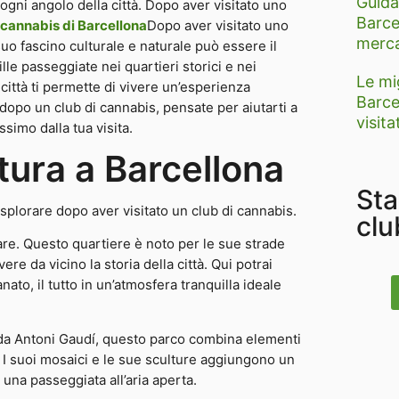
Guida
ogni angolo della città. Dopo aver visitato uno
Barce
a cannabis di Barcellona
Dopo aver visitato uno
merca
 suo fascino culturale e naturale può essere il
le passeggiate nei quartieri storici e nei
Le mi
città ti permette di vivere un’esperienza
Barce
 dopo un club di cannabis, pensate per aiutarti a
visita
ssimo dalla tua visita.
ltura a Barcellona
Sta
 esplorare dopo aver visitato un club di cannabis.
clu
re. Questo quartiere è noto per le sue strade
ere da vicino la storia della città. Qui potrai
nato, il tutto in un’atmosfera tranquilla ideale
 da Antoni Gaudí, questo parco combina elementi
a. I suoi mosaici e le sue sculture aggiungono un
 una passeggiata all’aria aperta.