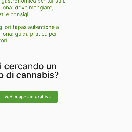
 gastronomica per turisti a
llona: dove mangiare,
ti e consigli
gliori tapas autentiche a
llona: guida pratica per
tori
i cercando un
b di cannabis?
Vedi mappa interattiva