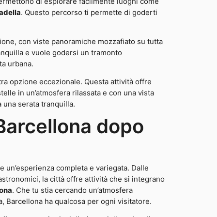
e permettono di esplorare facilmente luoghi come
tadella
. Questo percorso ti permette di goderti
zione, con viste panoramiche mozzafiato su tutta
tranquilla e vuole godersi un tramonto
ta urbana.
tra opzione eccezionale. Questa attività offre
stelle in un’atmosfera rilassata e con una vista
 una serata tranquilla.
a Barcellona dopo
ere un’esperienza completa e variegata. Dalle
stronomici, la città offre attività che si integrano
lona
. Che tu stia cercando un’atmosfera
a, Barcellona ha qualcosa per ogni visitatore.