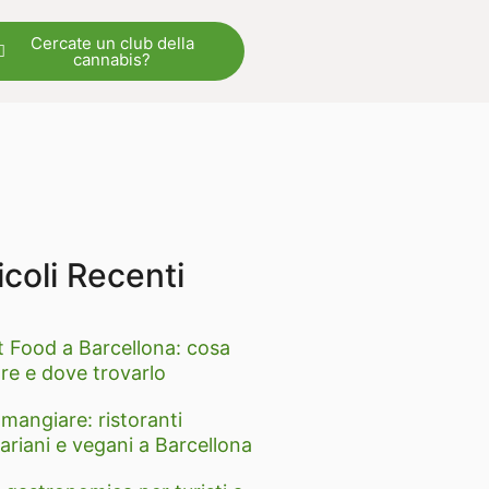
Cercate un club della
cannabis?
icoli Recenti
t Food a Barcellona: cosa
re e dove trovarlo
mangiare: ristoranti
ariani e vegani a Barcellona