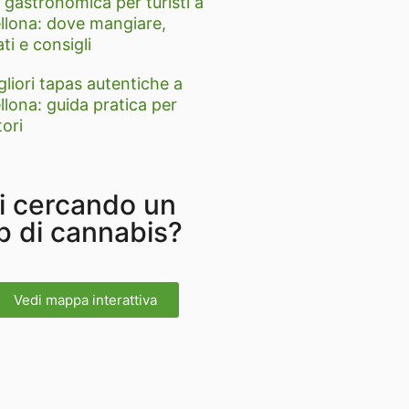
 gastronomica per turisti a
llona: dove mangiare,
ti e consigli
gliori tapas autentiche a
llona: guida pratica per
tori
i cercando un
b di cannabis?
Vedi mappa interattiva