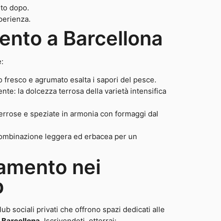
ito dopo.
perienza.
ento a Barcellona
:
lo fresco e agrumato esalta i sapori del pesce.
te: la dolcezza terrosa della varietà intensifica
terrose e speziate in armonia con formaggi dal
ombinazione leggera ed erbacea per un
namento nei
b
b sociali privati che offrono spazi dedicati alle
 Barcellona
. Iscrivendoti, otterrai: