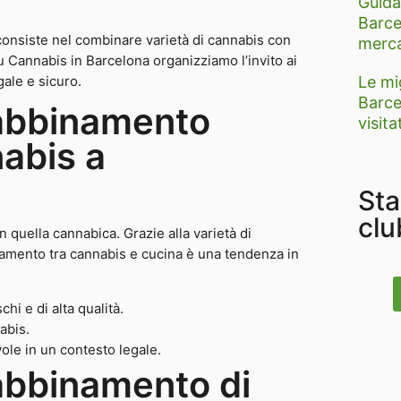
Guida
Barce
onsiste nel combinare varietà di cannabis con
merca
Su Cannabis in Barcelona organizziamo l’invito ai
ale e sicuro.
Le mi
Barce
’abbinamento
visita
abis a
Sta
clu
n quella cannabica. Grazie alla varietà di
bbinamento tra cannabis e cucina è una tendenza in
hi e di alta qualità.
nabis.
e in un contesto legale.
abbinamento di