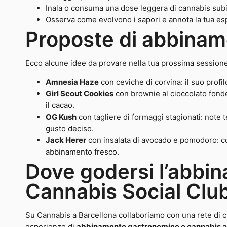
Inala o consuma una dose leggera di cannabis sub
Osserva come evolvono i sapori e annota la tua es
Proposte di abbinam
Ecco alcune idee da provare nella tua prossima sessione
Amnesia Haze
con ceviche di corvina: il suo profi
Girl Scout Cookies
con brownie al cioccolato fonden
il cacao.
OG Kush
con tagliere di formaggi stagionati: note 
gusto deciso.
Jack Herer
con insalata di avocado e pomodoro: c
abbinamento fresco.
Dove godersi l’abbi
Cannabis Social Clu
Su Cannabis a Barcellona collaboriamo con una rete di clu
esperienze di
abbinamento gastronomico e cannabis a