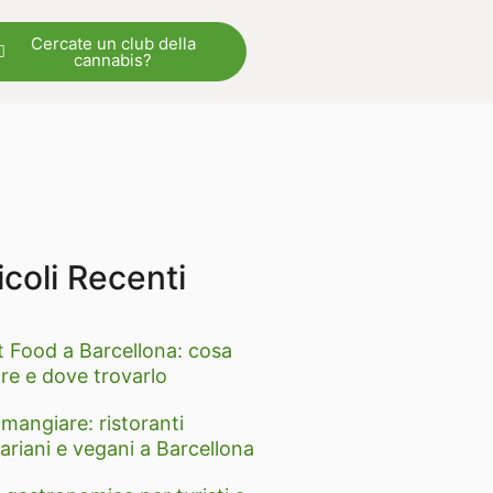
Cercate un club della
cannabis?
icoli Recenti
t Food a Barcellona: cosa
re e dove trovarlo
mangiare: ristoranti
ariani e vegani a Barcellona